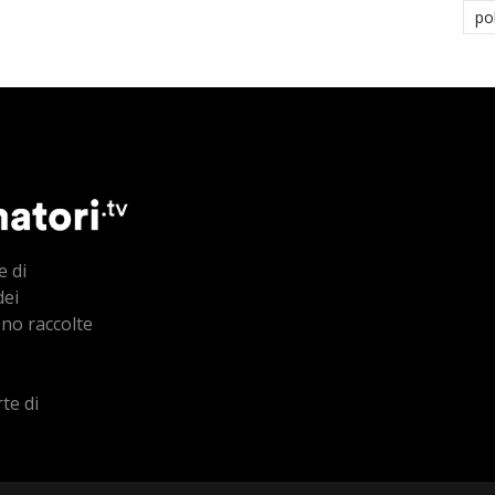
po
e di
dei
ono raccolte
te di