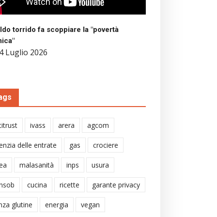
aldo torrido fa scoppiare la "povertà
mica"
4 Luglio 2026
ags
itrust
ivass
arera
agcom
enzia delle entrate
gas
crociere
ea
malasanità
inps
usura
nsob
cucina
ricette
garante privacy
nza glutine
energia
vegan