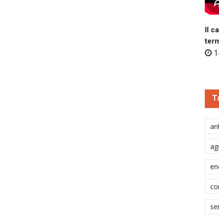
Il c
ter
1
T
ant
ag
en
co
se