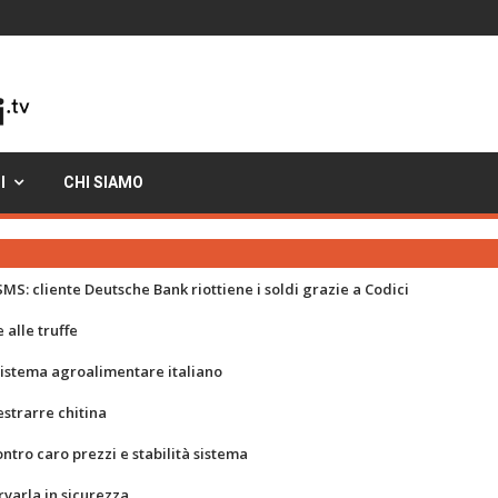
I
CHI SIAMO
MS: cliente Deutsche Bank riottiene i soldi grazie a Codici
 alle truffe
 sistema agroalimentare italiano
strarre chitina
ontro caro prezzi e stabilità sistema
rvarla in sicurezza