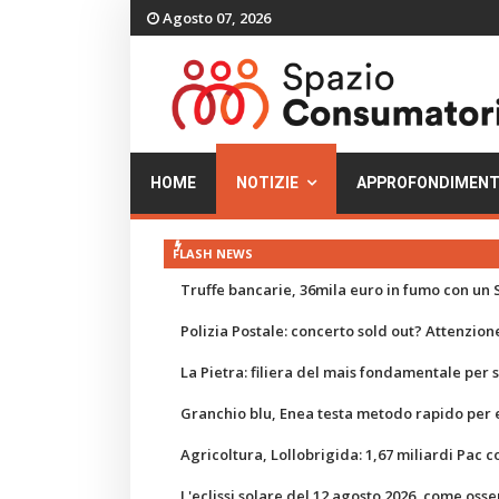
Agosto 07, 2026
HOME
NOTIZIE
APPROFONDIMENT
FLASH NEWS
Truffe bancarie, 36mila euro in fumo con un S
Polizia Postale: concerto sold out? Attenzione
La Pietra: filiera del mais fondamentale per
Granchio blu, Enea testa metodo rapido per e
Agricoltura, Lollobrigida: 1,67 miliardi Pac c
L'eclissi solare del 12 agosto 2026, come osse