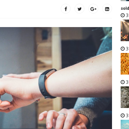
sold
3
3
3
3