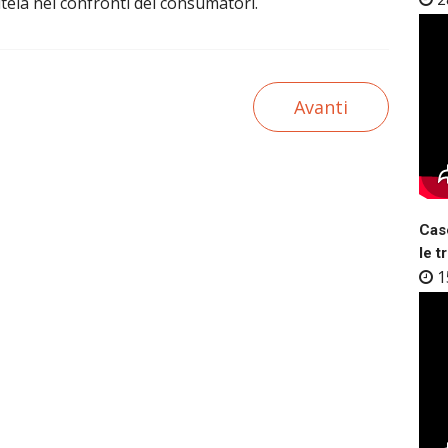
utela nei confronti dei consumatori.
Avanti
Case
le t
1