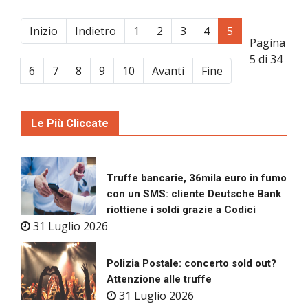
Inizio
Indietro
1
2
3
4
5
Pagina
5 di 34
6
7
8
9
10
Avanti
Fine
Le Più Cliccate
Truffe bancarie, 36mila euro in fumo
con un SMS: cliente Deutsche Bank
riottiene i soldi grazie a Codici
31 Luglio 2026
Polizia Postale: concerto sold out?
Attenzione alle truffe
31 Luglio 2026