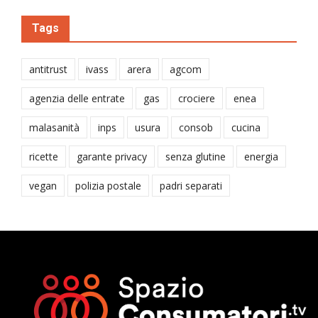
Tags
antitrust
ivass
arera
agcom
agenzia delle entrate
gas
crociere
enea
malasanità
inps
usura
consob
cucina
ricette
garante privacy
senza glutine
energia
vegan
polizia postale
padri separati