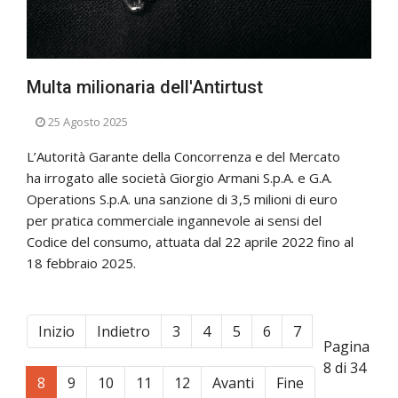
Multa milionaria dell'Antirtust
25 Agosto 2025
L’Autorità Garante della Concorrenza e del Mercato
ha irrogato alle società Giorgio Armani S.p.A. e G.A.
Operations S.p.A. una sanzione di 3,5 milioni di euro
per pratica commerciale ingannevole ai sensi del
Codice del consumo, attuata dal 22 aprile 2022 fino al
18 febbraio 2025.
Inizio
Indietro
3
4
5
6
7
Pagina
8 di 34
8
9
10
11
12
Avanti
Fine