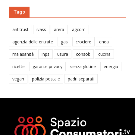
Tags
antitrust
ivass
arera
agcom
agenzia delle entrate
gas
crociere
enea
malasanità
inps
usura
consob
cucina
ricette
garante privacy
senza glutine
energia
vegan
polizia postale
padri separati