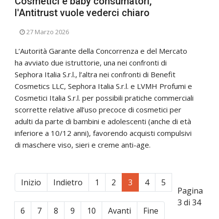
Cosmetici e baby consumatori,
l'Antitrust vuole vederci chiaro
27 Marzo 2026
L’Autorità Garante della Concorrenza e del Mercato
ha avviato due istruttorie, una nei confronti di
Sephora Italia S.r.l., l’altra nei confronti di Benefit
Cosmetics LLC, Sephora Italia S.r.l. e LVMH Profumi e
Cosmetici Italia S.r.l. per possibili pratiche commerciali
scorrette relative all’uso precoce di cosmetici per
adulti da parte di bambini e adolescenti (anche di età
inferiore a 10/12 anni), favorendo acquisti compulsivi
di maschere viso, sieri e creme anti-age.
Inizio
Indietro
1
2
3
4
5
Pagina
3 di 34
6
7
8
9
10
Avanti
Fine