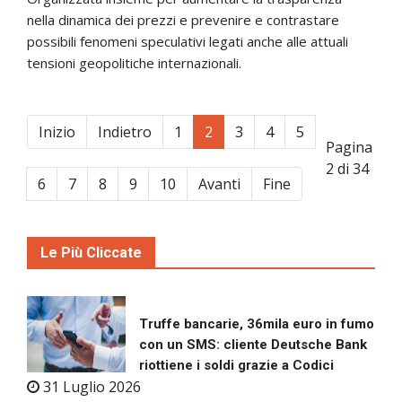
nella dinamica dei prezzi e prevenire e contrastare
possibili fenomeni speculativi legati anche alle attuali
tensioni geopolitiche internazionali.
Inizio
Indietro
1
2
3
4
5
Pagina
2 di 34
6
7
8
9
10
Avanti
Fine
Le Più Cliccate
Truffe bancarie, 36mila euro in fumo
con un SMS: cliente Deutsche Bank
riottiene i soldi grazie a Codici
31 Luglio 2026