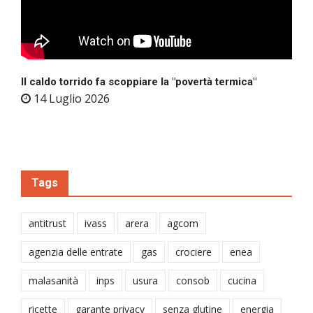
Il caldo torrido fa scoppiare la "povertà termica"
14 Luglio 2026
Tags
antitrust
ivass
arera
agcom
agenzia delle entrate
gas
crociere
enea
malasanità
inps
usura
consob
cucina
ricette
garante privacy
senza glutine
energia