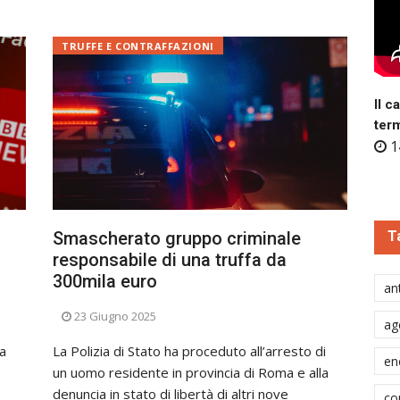
TRUFFE E CONTRAFFAZIONI
Il c
ter
1
T
Smascherato gruppo criminale
responsabile di una truffa da
300mila euro
ant
23 Giugno 2025
ag
 a
La Polizia di Stato ha proceduto all’arresto di
en
un uomo residente in provincia di Roma e alla
denuncia in stato di libertà di altri nove
co