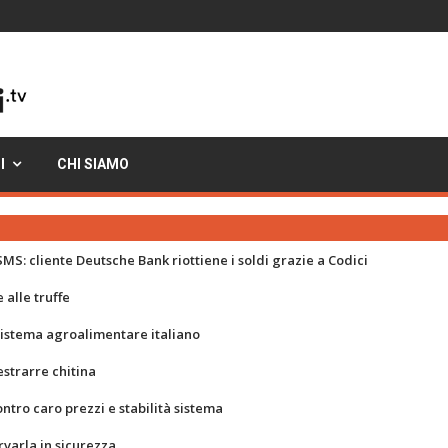
I
CHI SIAMO
MS: cliente Deutsche Bank riottiene i soldi grazie a Codici
 alle truffe
 sistema agroalimentare italiano
strarre chitina
ontro caro prezzi e stabilità sistema
rvarla in sicurezza