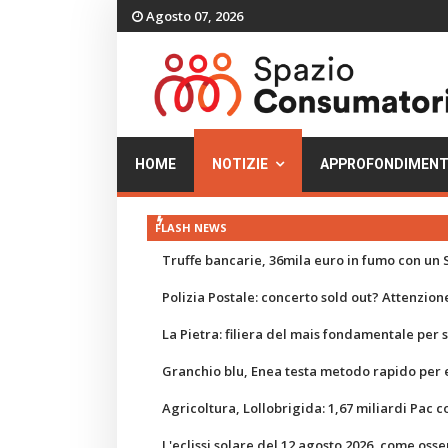
Agosto 07, 2026
HOME
NOTIZIE
APPROFONDIMENT
FLASH NEWS
Truffe bancarie, 36mila euro in fumo con un S
Polizia Postale: concerto sold out? Attenzione
La Pietra: filiera del mais fondamentale per
Granchio blu, Enea testa metodo rapido per e
Agricoltura, Lollobrigida: 1,67 miliardi Pac c
L'eclissi solare del 12 agosto 2026, come osse