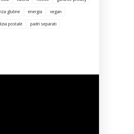
nza glutine
energia
vegan
lizia postale
padri separati