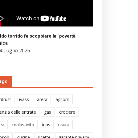
aldo torrido fa scoppiare la "povertà
mica"
4 Luglio 2026
ags
itrust
ivass
arera
agcom
enzia delle entrate
gas
crociere
ea
malasanità
inps
usura
nsob
cucina
ricette
garante privacy