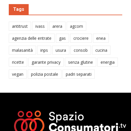
Tags
antitrust
ivass
arera
agcom
agenzia delle entrate
gas
crociere
enea
malasanità
inps
usura
consob
cucina
ricette
garante privacy
senza glutine
energia
vegan
polizia postale
padri separati