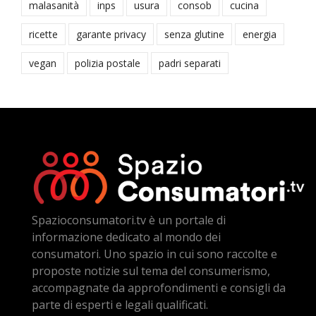
malasanità
inps
usura
consob
cucina
ricette
garante privacy
senza glutine
energia
vegan
polizia postale
padri separati
Spazioconsumatori.tv è un portale di
informazione dedicato al mondo dei
consumatori. Uno spazio in cui sono raccolte e
proposte notizie sul tema del consumerismo,
accompagnate da approfondimenti e consigli da
parte di esperti e legali qualificati.