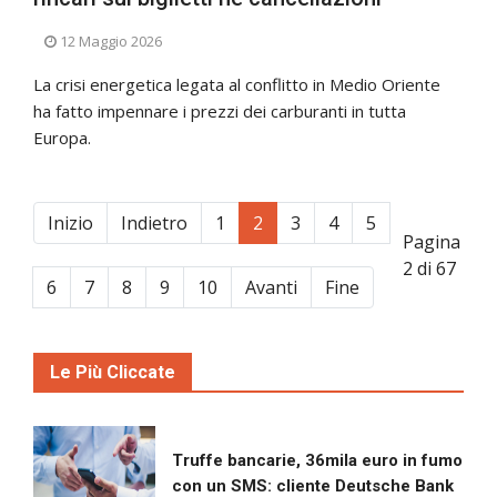
12 Maggio 2026
La crisi energetica legata al conflitto in Medio Oriente
ha fatto impennare i prezzi dei carburanti in tutta
Europa.
Inizio
Indietro
1
2
3
4
5
Pagina
2 di 67
6
7
8
9
10
Avanti
Fine
Le Più Cliccate
Truffe bancarie, 36mila euro in fumo
con un SMS: cliente Deutsche Bank